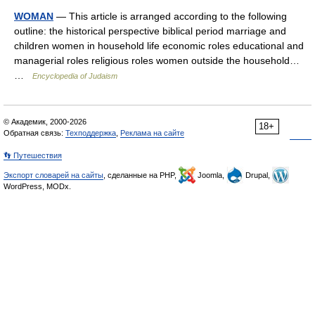
WOMAN
— This article is arranged according to the following
outline: the historical perspective biblical period marriage and
children women in household life economic roles educational and
managerial roles religious roles women outside the household…
…
Encyclopedia of Judaism
© Академик, 2000-2026
18+
Обратная связь:
Техподдержка
,
Реклама на сайте
👣 Путешествия
Экспорт словарей на сайты
, сделанные на PHP,
Joomla,
Drupal,
WordPress, MODx.